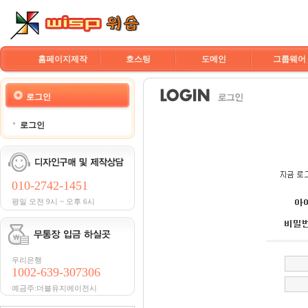
홈페이지제작
호스팅
도메인
그룹웨어
로그인
로그인
010-2742-1451
평일 오전 9시 ~ 오후 6시
우리은행
1002-639-307306
예금주:더블유지에이전시